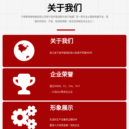
关于我们
宁波黎明继电器有限公司和宁波市镇海黎光电子电器厂是一家专业从事继电器开关、接
插件的研究、开发、制造和销售一体化的高新技术企业之一
关于我们
浙江省宁波市镇海区蛟川街道中官路986号
企业荣誉
通过IS9000、UL、CSA、TUV
、CE及SGS等安全认证
形象展示
先进的生产设备的过硬技术
重视人才培养造就一流的企业