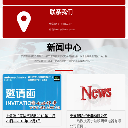
联系我们
电话:(86)574-86692757
邮箱:lmrelay@lmrelay.com
新闻中心
宁波黎明继电器有限公司和宁波市镇海黎光电子电器厂是一家专业从事继电器开关、接
插件的研究、开发、制造和销售一体化的高新技术企业之一
上海法兰克福汽配展2018年11月
宁波黎明继电器有限公司
28日---2018年12月1日
 热烈庆祝宁波黎明继电器有限
公司官网...