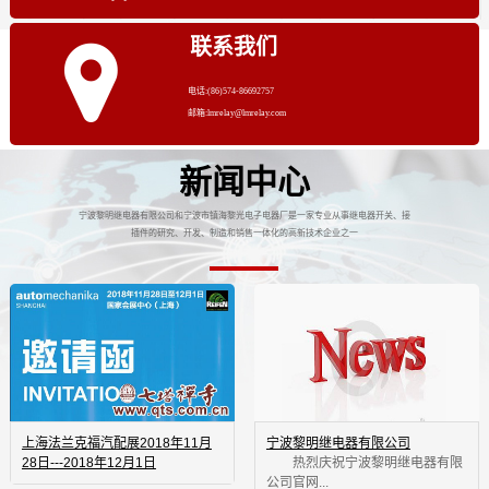
联系我们
电话:(86)574-86692757
邮箱:lmrelay@lmrelay.com
新闻中心
宁波黎明继电器有限公司和宁波市镇海黎光电子电器厂是一家专业从事继电器开关、接
插件的研究、开发、制造和销售一体化的高新技术企业之一
上海法兰克福汽配展2018年11月
宁波黎明继电器有限公司
28日---2018年12月1日
 热烈庆祝宁波黎明继电器有限
公司官网...