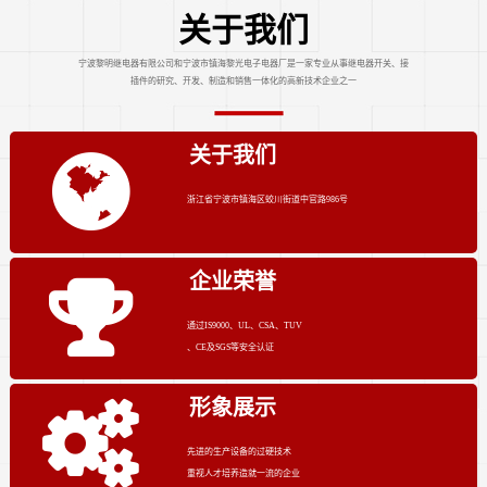
关于我们
宁波黎明继电器有限公司和宁波市镇海黎光电子电器厂是一家专业从事继电器开关、接
插件的研究、开发、制造和销售一体化的高新技术企业之一
关于我们
浙江省宁波市镇海区蛟川街道中官路986号
企业荣誉
通过IS9000、UL、CSA、TUV
、CE及SGS等安全认证
形象展示
先进的生产设备的过硬技术
重视人才培养造就一流的企业