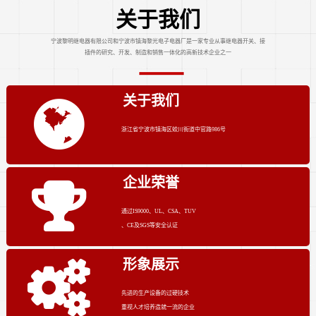
关于我们
宁波黎明继电器有限公司和宁波市镇海黎光电子电器厂是一家专业从事继电器开关、接
插件的研究、开发、制造和销售一体化的高新技术企业之一
关于我们
浙江省宁波市镇海区蛟川街道中官路986号
企业荣誉
通过IS9000、UL、CSA、TUV
、CE及SGS等安全认证
形象展示
先进的生产设备的过硬技术
重视人才培养造就一流的企业