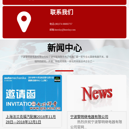
联系我们
电话:(86)574-86692757
邮箱:lmrelay@lmrelay.com
新闻中心
宁波黎明继电器有限公司和宁波市镇海黎光电子电器厂是一家专业从事继电器开关、接
插件的研究、开发、制造和销售一体化的高新技术企业之一
上海法兰克福汽配展2018年11月
宁波黎明继电器有限公司
28日---2018年12月1日
 热烈庆祝宁波黎明继电器有限
公司官网...