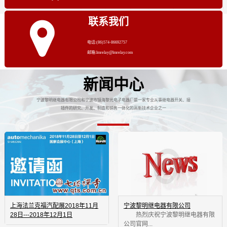
联系我们
电话:(86)574-86692757
邮箱:lmrelay@lmrelay.com
新闻中心
宁波黎明继电器有限公司和宁波市镇海黎光电子电器厂是一家专业从事继电器开关、接
插件的研究、开发、制造和销售一体化的高新技术企业之一
上海法兰克福汽配展2018年11月
宁波黎明继电器有限公司
28日---2018年12月1日
 热烈庆祝宁波黎明继电器有限
公司官网...