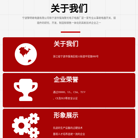
关于我们
宁波黎明继电器有限公司和宁波市镇海黎光电子电器厂是一家专业从事继电器开关、接
插件的研究、开发、制造和销售一体化的高新技术企业之一
关于我们
浙江省宁波市镇海区蛟川街道中官路986号
企业荣誉
通过IS9000、UL、CSA、TUV
、CE及SGS等安全认证
形象展示
先进的生产设备的过硬技术
重视人才培养造就一流的企业