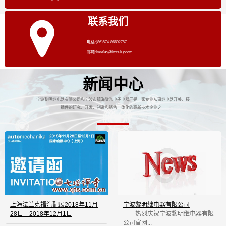
联系我们
电话:(86)574-86692757
邮箱:lmrelay@lmrelay.com
新闻中心
宁波黎明继电器有限公司和宁波市镇海黎光电子电器厂是一家专业从事继电器开关、接
插件的研究、开发、制造和销售一体化的高新技术企业之一
上海法兰克福汽配展2018年11月
宁波黎明继电器有限公司
28日---2018年12月1日
 热烈庆祝宁波黎明继电器有限
公司官网...