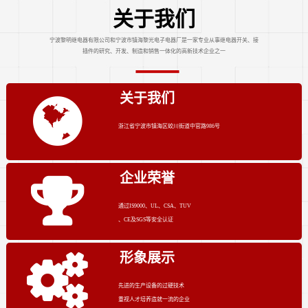
关于我们
宁波黎明继电器有限公司和宁波市镇海黎光电子电器厂是一家专业从事继电器开关、接
插件的研究、开发、制造和销售一体化的高新技术企业之一
关于我们
浙江省宁波市镇海区蛟川街道中官路986号
企业荣誉
通过IS9000、UL、CSA、TUV
、CE及SGS等安全认证
形象展示
先进的生产设备的过硬技术
重视人才培养造就一流的企业