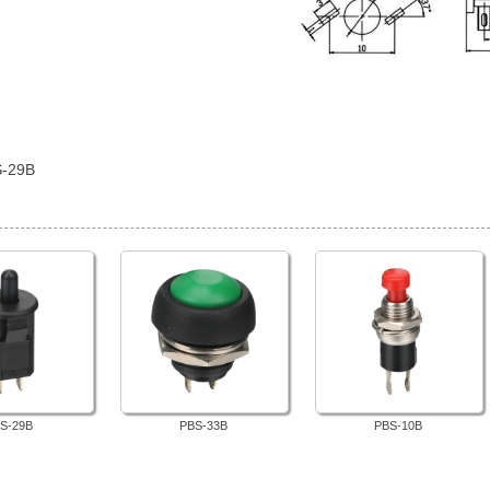
-29B
S-29B
PBS-33B
PBS-10B