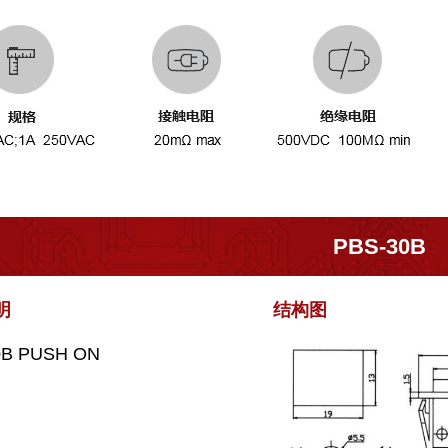
PBS-30B
明
结构
图
30B PUSH ON