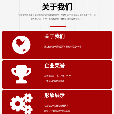
关于我们
宁波黎明继电器有限公司和宁波市镇海黎光电子电器厂是一家专业从事继电器开关、接
插件的研究、开发、制造和销售一体化的高新技术企业之一
关于我们
浙江省宁波市镇海区蛟川街道中官路986号
企业荣誉
通过IS9000、UL、CSA、TUV
、CE及SGS等安全认证
形象展示
先进的生产设备的过硬技术
重视人才培养造就一流的企业