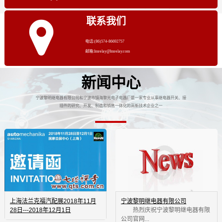
联系我们
电话:(86)574-86692757
邮箱:lmrelay@lmrelay.com
新闻中心
宁波黎明继电器有限公司和宁波市镇海黎光电子电器厂是一家专业从事继电器开关、接
插件的研究、开发、制造和销售一体化的高新技术企业之一
上海法兰克福汽配展2018年11月
宁波黎明继电器有限公司
28日---2018年12月1日
 热烈庆祝宁波黎明继电器有限
公司官网...