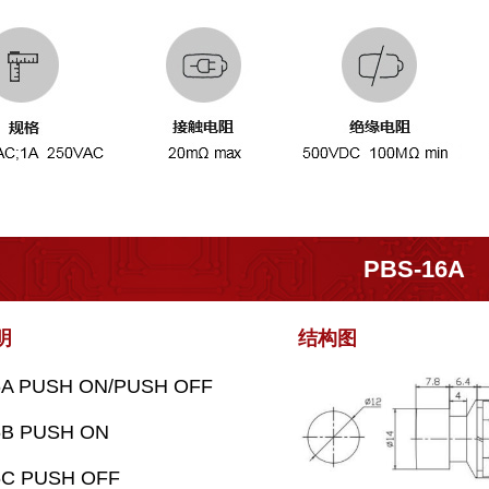
PBS-16A
明
结构
图
6A PUSH ON/PUSH OFF
6B PUSH ON
6C PUSH OFF