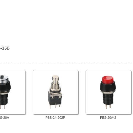
-15B
S-20A
PBS-24-202P
PBS-20A-2