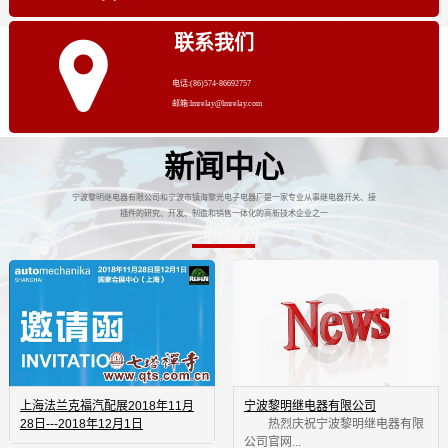
联系我们
电话:(86)574-86692757
邮箱:lmrelay@lmrelay.com
新闻中心
宁波黎明继电器有限公司和宁波市镇海黎光电子电器厂是一家专业从事继电器开关、接
插件的研究、开发、制造和销售一体化的高新技术企业之一
上海法兰克福汽配展2018年11月
宁波黎明继电器有限公司
28日---2018年12月1日
 热烈庆祝宁波黎明继电器有限
公司官网...