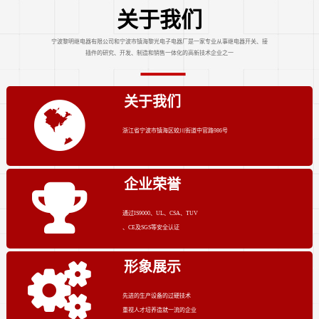
关于我们
宁波黎明继电器有限公司和宁波市镇海黎光电子电器厂是一家专业从事继电器开关、接
插件的研究、开发、制造和销售一体化的高新技术企业之一
关于我们
浙江省宁波市镇海区蛟川街道中官路986号
企业荣誉
通过IS9000、UL、CSA、TUV
、CE及SGS等安全认证
形象展示
先进的生产设备的过硬技术
重视人才培养造就一流的企业