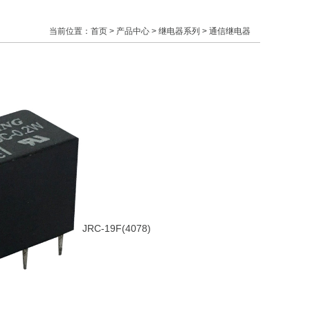
当前位置：
首页
>
产品中心
>
继电器系列
 > 通信继电器
JRC-19F(4078)