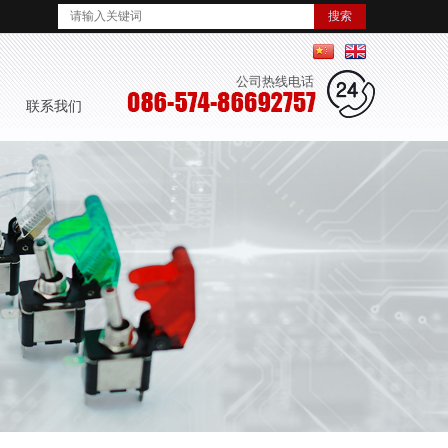
简体中文
English
公司热线电话
 联系我们