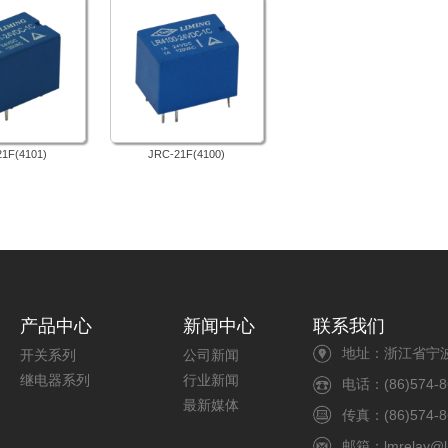
1F(4101)
JRC-21F(4100)
产品中心
新闻中心
联系我们
地址：浙江省宁波
开关系列
公司新闻
继电器系列
行业新闻
电话：(86)574-8
最新媒体
传真：(86)574-8
邮箱：lmrelay@lm