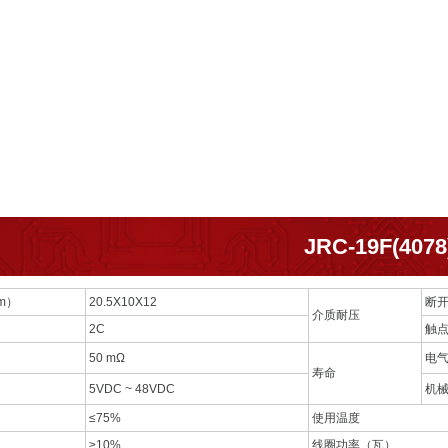
JRC-19F(4078
m）
20.5X10X12
断
介质耐压
2C
触
50 mΩ
电
寿命
5VDC ~ 48VDC
机
≤75%
使用温度
≥10%
线圈功率（瓦）