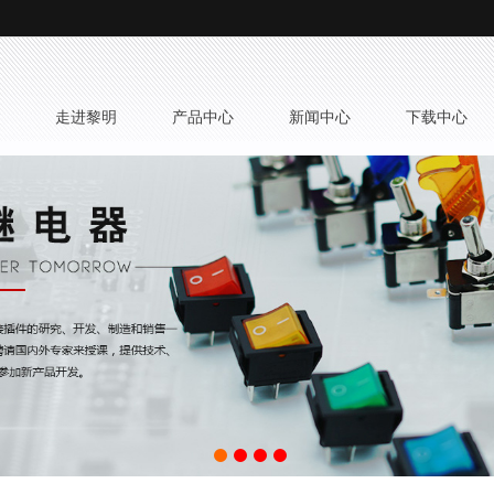
 走进黎明
 产品中心
 新闻中心
 下载中心