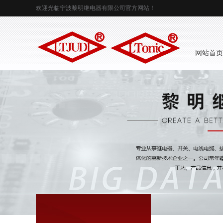
欢迎光临宁波黎明继电器有限公司官方网站！
 网站首页