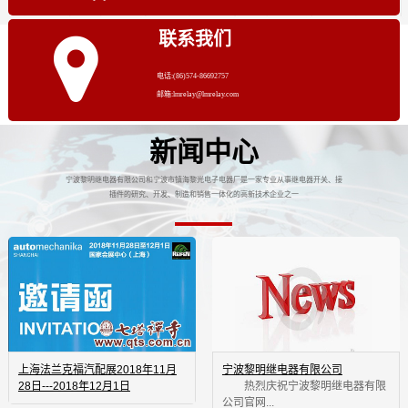
联系我们
电话:(86)574-86692757
邮箱:lmrelay@lmrelay.com
新闻中心
宁波黎明继电器有限公司和宁波市镇海黎光电子电器厂是一家专业从事继电器开关、接
插件的研究、开发、制造和销售一体化的高新技术企业之一
上海法兰克福汽配展2018年11月
宁波黎明继电器有限公司
28日---2018年12月1日
 热烈庆祝宁波黎明继电器有限
公司官网...