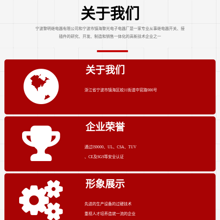
关于我们
宁波黎明继电器有限公司和宁波市镇海黎光电子电器厂是一家专业从事继电器开关、接
插件的研究、开发、制造和销售一体化的高新技术企业之一
关于我们
浙江省宁波市镇海区蛟川街道中官路986号
企业荣誉
通过IS9000、UL、CSA、TUV
、CE及SGS等安全认证
形象展示
先进的生产设备的过硬技术
重视人才培养造就一流的企业