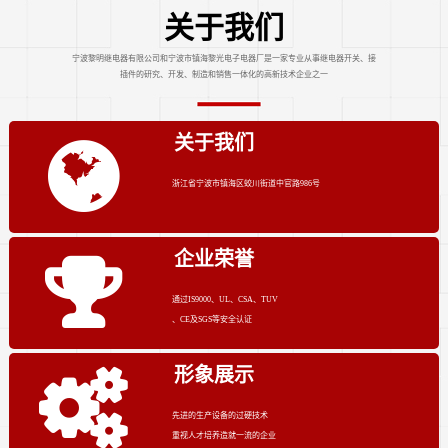
关于我们
宁波黎明继电器有限公司和宁波市镇海黎光电子电器厂是一家专业从事继电器开关、接
插件的研究、开发、制造和销售一体化的高新技术企业之一
关于我们
浙江省宁波市镇海区蛟川街道中官路986号
企业荣誉
通过IS9000、UL、CSA、TUV
、CE及SGS等安全认证
形象展示
先进的生产设备的过硬技术
重视人才培养造就一流的企业