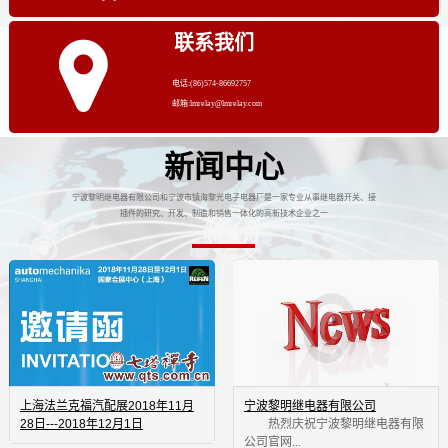
联系我们
电话:(86)574-86692757
邮箱:lmrelay@lmrelay.com
新闻中心
宁波黎明继电器有限公司和宁波市镇海黎光电子电器厂是一家专业从事继电器开关、接
插件的研究、开发、制造和销售一体化的高新技术企业之一
上海法兰克福汽配展2018年11月
宁波黎明继电器有限公司
28日---2018年12月1日
 热烈庆祝宁波黎明继电器有限
公司官网...