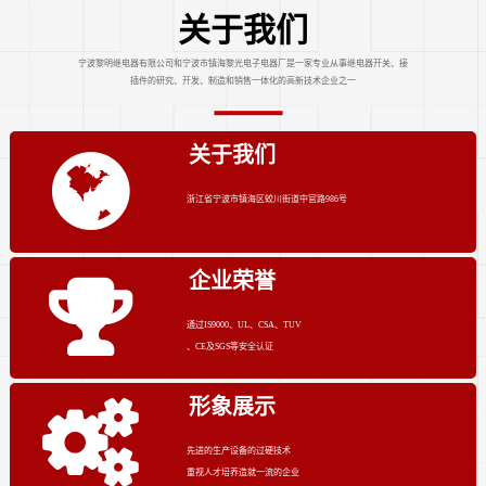
关于我们
宁波黎明继电器有限公司和宁波市镇海黎光电子电器厂是一家专业从事继电器开关、接
插件的研究、开发、制造和销售一体化的高新技术企业之一
关于我们
浙江省宁波市镇海区蛟川街道中官路986号
企业荣誉
通过IS9000、UL、CSA、TUV
、CE及SGS等安全认证
形象展示
先进的生产设备的过硬技术
重视人才培养造就一流的企业