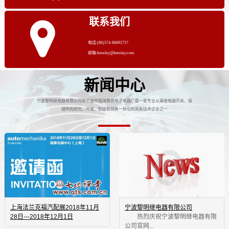
联系我们
电话:(86)574-86692757
邮箱:lmrelay@lmrelay.com
新闻中心
宁波黎明继电器有限公司和宁波市镇海黎光电子电器厂是一家专业从事继电器开关、接
插件的研究、开发、制造和销售一体化的高新技术企业之一
上海法兰克福汽配展2018年11月
宁波黎明继电器有限公司
28日---2018年12月1日
 热烈庆祝宁波黎明继电器有限
公司官网...