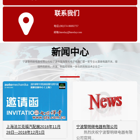
联系我们
电话:(86)574-86692757
邮箱:lmrelay@lmrelay.com
新闻中心
宁波黎明继电器有限公司和宁波市镇海黎光电子电器厂是一家专业从事继电器开关、接
插件的研究、开发、制造和销售一体化的高新技术企业之一
上海法兰克福汽配展2018年11月
宁波黎明继电器有限公司
28日---2018年12月1日
 热烈庆祝宁波黎明继电器有限
公司官网...