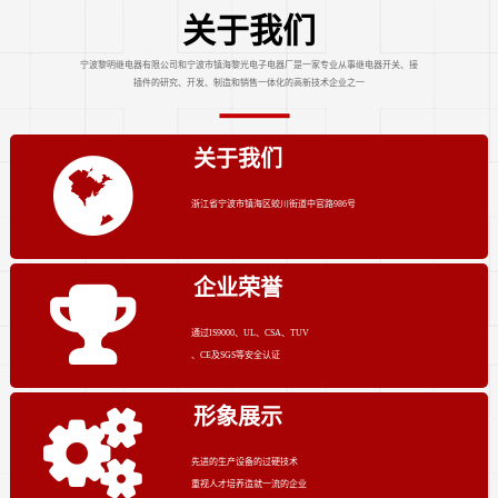
关于我们
宁波黎明继电器有限公司和宁波市镇海黎光电子电器厂是一家专业从事继电器开关、接
插件的研究、开发、制造和销售一体化的高新技术企业之一
关于我们
浙江省宁波市镇海区蛟川街道中官路986号
企业荣誉
通过IS9000、UL、CSA、TUV
、CE及SGS等安全认证
形象展示
先进的生产设备的过硬技术
重视人才培养造就一流的企业