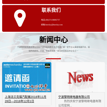
联系我们
电话:(86)574-86692757
邮箱:lmrelay@lmrelay.com
新闻中心
宁波黎明继电器有限公司和宁波市镇海黎光电子电器厂是一家专业从事继电器开关、接
插件的研究、开发、制造和销售一体化的高新技术企业之一
上海法兰克福汽配展2018年11月
宁波黎明继电器有限公司
28日---2018年12月1日
 热烈庆祝宁波黎明继电器有限
公司官网...