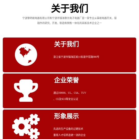
关于我们
宁波黎明继电器有限公司和宁波市镇海黎光电子电器厂是一家专业从事继电器开关、接
插件的研究、开发、制造和销售一体化的高新技术企业之一
关于我们
浙江省宁波市镇海区蛟川街道中官路986号
企业荣誉
通过IS9000、UL、CSA、TUV
、CE及SGS等安全认证
形象展示
先进的生产设备的过硬技术
重视人才培养造就一流的企业